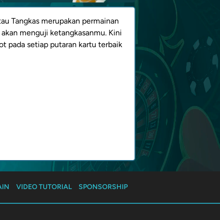
tau Tangkas merupakan permainan
ng akan menguji ketangkasanmu. Kini
 pada setiap putaran kartu terbaik
AIN
VIDEO TUTORIAL
SPONSORSHIP