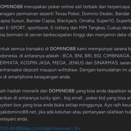
DOMINO88
merupakan poker online asli terbaik dan terpercaya.
eragam permainan seperti Texas Poker, Domino Dealer, Bandar
apsa Susun, Bandar Capsa, Blackjack, Omaha, Super10, Superbul
an E-SPORT, sportbook, E-lottery dan MM Tangkas. Cukup den
isa bermain di server berkecepatan tinggi dan menjamin data
ntuk semua transaksi di
DOMINO88
kami mempunyai sarana ba
ndonesia, di antaranya adalah : BCA, BNI, BRI, BSI, CIMBNI
ERMATA, KOSPIN JASA, MEGA, JENIUS dan SINARMAS. sarana
ertransaksi deposit maupun withdraw. Dengan kemudahan ini
ni di smartphone kesayangan anda.
aih hadiah menarik dari
DOMINO88
yang bisa anda dapatkan se
erikan di antaranya lucky spin , big small , poker bid yang bisa 
ysteri box yang bisa anda buka setiap minggunya. Ayo raih keu
ejakdomino88.net. jika ada keluhan atau pertanyaan silahkan hu
elayani anda.
dm88play.co
2026
All Right Reserved | 18+