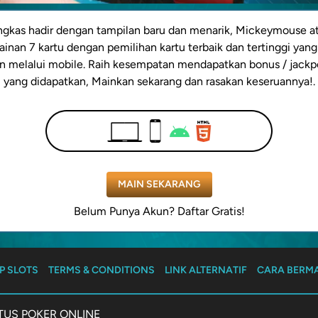
gkas hadir dengan tampilan baru dan menarik, Mickeymouse a
mainan 7 kartu dengan pemilihan kartu terbaik dan tertinggi ya
melalui mobile. Raih kesempatan mendapatkan bonus / jackpot
yang didapatkan, Mainkan sekarang dan rasakan keseruannya!.
MAIN SEKARANG
Belum Punya Akun?
Daftar Gratis!
P SLOTS
TERMS & CONDITIONS
LINK ALTERNATIF
CARA BERM
TUS POKER ONLINE